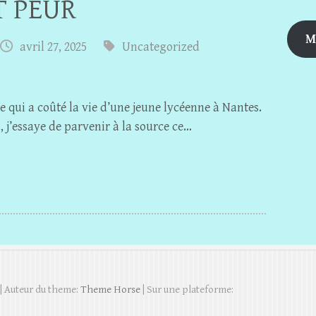
T PEUR
M
avril 27, 2025
Uncategorized
 qui a coûté la vie d’une jeune lycéenne à Nantes.
, j’essaye de parvenir à la source ce…
| Auteur du theme:
Theme Horse
| Sur une plateforme: