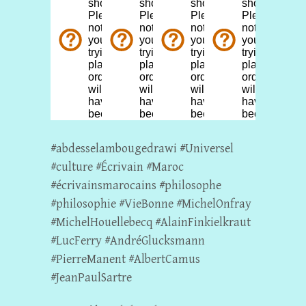
#abdesselambougedrawi #Universel
#culture #Écrivain #Maroc
#écrivainsmarocains #philosophe
#philosophie #VieBonne #MichelOnfray
#MichelHouellebecq #AlainFinkielkraut
#LucFerry #AndréGlucksmann
#PierreManent #AlbertCamus
#JeanPaulSartre